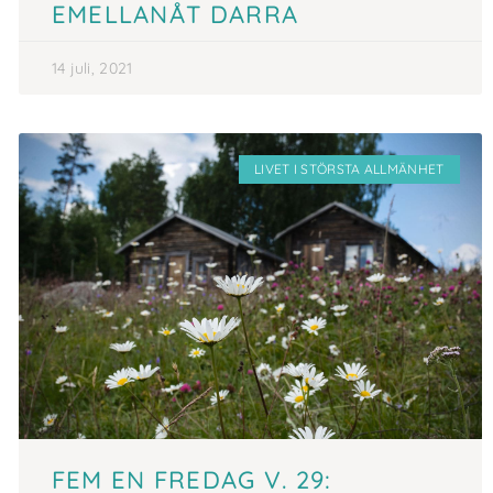
EMELLANÅT DARRA
14 juli, 2021
LIVET I STÖRSTA ALLMÄNHET
FEM EN FREDAG V. 29: