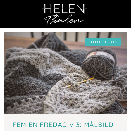
ET I STÖRSTA ALLMÄ
FEM EN FREDAG
FEM EN FREDAG V 3: MÅLBILD