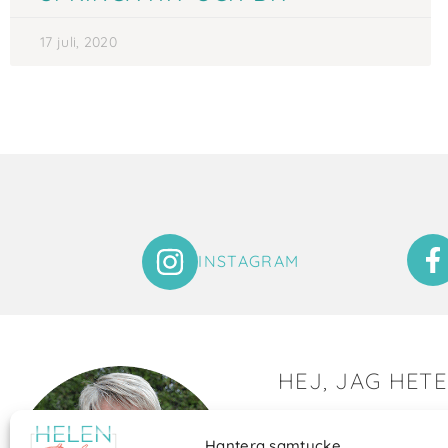
17 juli, 2020
INSTAGRAM
HEJ, JAG HET
Det är så roligt att du hit
Hantera samtycke