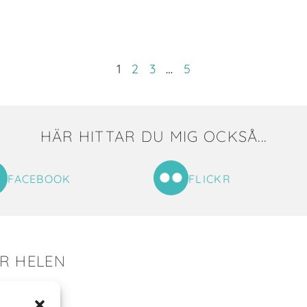
1
2
3
…
5
HÄR HITTAR DU MIG OCKSÅ...
FACEBOOK
FLICKR
ER HELEN
tat till mig!