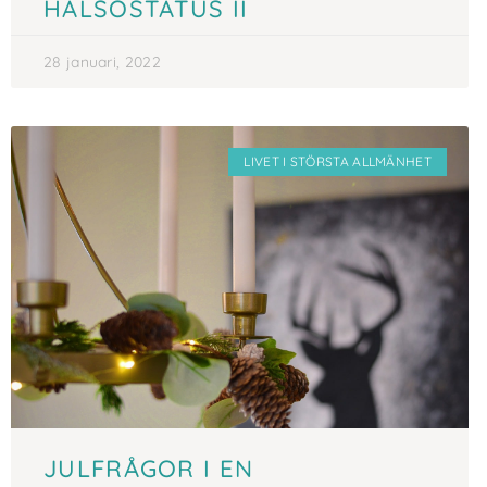
HÄLSOSTATUS II
28 januari, 2022
LIVET I STÖRSTA ALLMÄNHET
JULFRÅGOR I EN