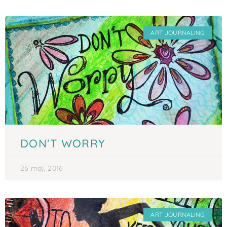
ART JOURNALING
DON’T WORRY
26 maj, 2016
ART JOURNALING