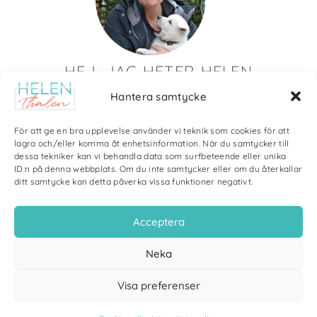
HEJ, JAG HETER HELEN
Hantera samtycke
Det är så roligt att du hittat till mig!
Här visar jag saker som jag skapat av olika slag. Just nu
För att ge en bra upplevelse använder vi teknik som cookies för att
blir det mycket fotografier och många bilder visar min
lagra och/eller komma åt enhetsinformation. När du samtycker till
dessa tekniker kan vi behandla data som surfbeteende eller unika
kärlek till naturen och min vackra hund. Men också lite
ID:n på denna webbplats. Om du inte samtycker eller om du återkallar
annat pyssel och kreativt som jag ägnar mig åt.
ditt samtycke kan detta påverka vissa funktioner negativt.
Bloggarkiv
Acceptera
Neka
Visa preferenser
Copyright Helen Thalen 2026 – All rights reserved. |
Integritetspolicy
|
Cookiepolicy
| Produktion och sponsor: CoreIT, Örnsköldsvik