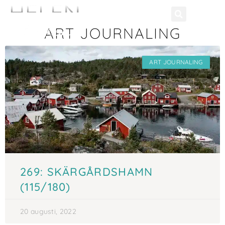
ART JOURNALING
ART JOURNALING
269: SKÄRGÅRDSHAMN
(115/180)
20 augusti, 2022