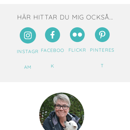
1
…
3
4
5
HÄR HITTAR DU MIG OCKSÅ...
FLICKR
PINTERES
FACEBOO
INSTAGR
T
K
AM