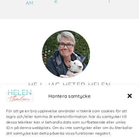
T
K
AM
HEJ, JAG HETER HELEN
Hantera samtycke
Det är så roligt att du hittat till mig!
Här visar jag saker som jag skapat av olika slag. Just nu
För att ge en bra upplevelse använder vi teknik som cookies för att
blir det mycket fotografier och många bilder visar min
lagra och/eller komma åt enhetsinformation. När du samtycker till
dessa tekniker kan vi behandla data som surfbeteende eller unika
kärlek till naturen och min vackra hund. Men också lite
ID:n på denna webbplats. Om du inte samtycker eller om du återkallar
annat pyssel och kreativt som jag ägnar mig åt.
ditt samtycke kan detta påverka vissa funktioner negativt.