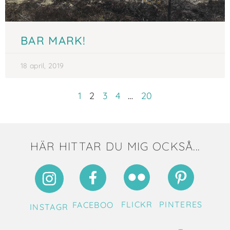
BAR MARK!
18 april, 2019
1
2
3
4
…
20
HÄR HITTAR DU MIG OCKSÅ...
FLICKR
PINTERES
FACEBOO
INSTAGR