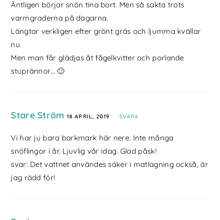
Äntligen börjar snön tina bort. Men så sakta trots
varmgraderna på dagarna.
Längtar verkligen efter grönt gräs och ljumma kvällar
nu.
Men man får glädjas åt fågelkvitter och porlande
stuprännor… 🙂
Stare Ström
18 APRIL, 2019
SVARA
Vi har ju bara barkmark här nere. Inte många
snöflingor i år. Ljuvlig vår idag. Glad påsk!
svar: Det vattnet användes säker i matlagning också, är
jag rädd för!