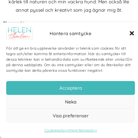
kärlek till naturen och min vackra hund. Men också lite
annat pyssel och kreativt som jag ägnar mig åt.
Bloggarkiv
Hantera samtycke
För att ge en bra upplevelse använder vi teknik som cookies för att
lagra och/eller komma åt enhetsinformation. När du samtycker till
dessa tekniker kan vi behandla data som surfbeteende eller unika ID:n
Copyright Helen Thalen 2026 – All rights reserved. |
Integritetspolicy
|
på denna webbplats. Om du inte samtycker eller om du återkallar ditt
Cookiepolicy
| Produktion och sponsor: CoreIT, Örnsköldsvik
samtycke kan detta påverka vissa funktioner negativt.
Acceptera
Neka
Visa preferenser
Cookiepolicy
Integritetspolicy