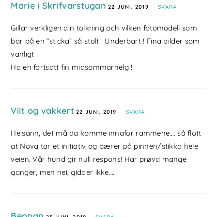
Marie i Skrifvarstugan
22 JUNI, 2019
SVARA
Gillar verkligen din tolkning och vilken fotomodell som
bär på en ”sticka” så stolt ! Underbart ! Fina bilder som
vanligt !
Ha en fortsatt fin midsommarhelg !
Vilt og vakkert
22 JUNI, 2019
SVARA
Heisann, det må da komme innafor rammene…. så flott
at Nova tar et initiativ og bærer på pinnen/stikka hele
veien. Vår hund gir null respons! Har prøvd mange
ganger, men nei, gidder ikke….
Beppan
23 JUNI, 2019
SVARA