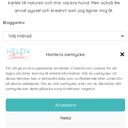
kärlek till naturen och min vackra hund. Men också lite
annat pyssel och kreativt som jag ägnar mig åt.
Bloggarkiv
Hantera samtycke
Copyright Helen Thalen 2026 – All rights reserved. |
Integritetspolicy
|
Cookiepolicy
| Produktion och sponsor: CoreIT, Örnsköldsvik
För att ge en bra upplevelse använder vi teknik som cookies för att
lagra och/eller komma åt enhetsinformation. När du samtycker till
dessa tekniker kan vi behandla data som surfbeteende eller unika ID:n
på denna webbplats. Om du inte samtycker eller om du återkallar ditt
samtycke kan detta påverka vissa funktioner negativt.
Acceptera
Neka