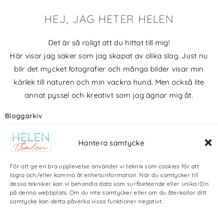
HEJ, JAG HETER HELEN
Det är så roligt att du hittat till mig!
Här visar jag saker som jag skapat av olika slag. Just nu
blir det mycket fotografier och många bilder visar min
kärlek till naturen och min vackra hund. Men också lite
annat pyssel och kreativt som jag ägnar mig åt.
Bloggarkiv
Hantera samtycke
För att ge en bra upplevelse använder vi teknik som cookies för att
lagra och/eller komma åt enhetsinformation. När du samtycker till
Copyright Helen Thalen 2026 – All rights reserved. |
Integritetspolicy
|
dessa tekniker kan vi behandla data som surfbeteende eller unika ID:n
Cookiepolicy
| Produktion och sponsor: CoreIT, Örnsköldsvik
på denna webbplats. Om du inte samtycker eller om du återkallar ditt
samtycke kan detta påverka vissa funktioner negativt.