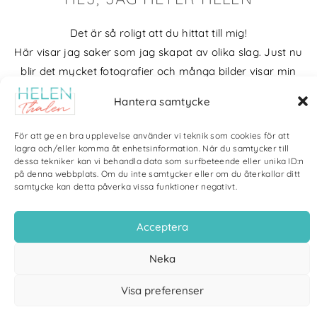
Det är så roligt att du hittat till mig!
Här visar jag saker som jag skapat av olika slag. Just nu
blir det mycket fotografier och många bilder visar min
kärlek till naturen och min vackra hund. Men också lite
Hantera samtycke
annat pyssel och kreativt som jag ägnar mig åt.
För att ge en bra upplevelse använder vi teknik som cookies för att
Bloggarkiv
lagra och/eller komma åt enhetsinformation. När du samtycker till
dessa tekniker kan vi behandla data som surfbeteende eller unika ID:n
på denna webbplats. Om du inte samtycker eller om du återkallar ditt
samtycke kan detta påverka vissa funktioner negativt.
Acceptera
Copyright Helen Thalen 2026 – All rights reserved. |
Integritetspolicy
|
Cookiepolicy
| Produktion och sponsor: CoreIT, Örnsköldsvik
Neka
Visa preferenser