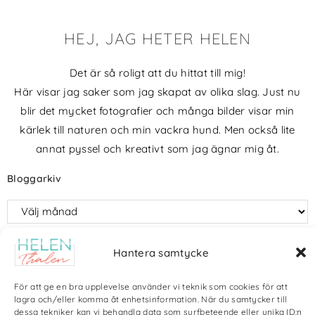
HEJ, JAG HETER HELEN
Det är så roligt att du hittat till mig!
Här visar jag saker som jag skapat av olika slag. Just nu
blir det mycket fotografier och många bilder visar min
kärlek till naturen och min vackra hund. Men också lite
annat pyssel och kreativt som jag ägnar mig åt.
Bloggarkiv
Hantera samtycke
Copyright Helen Thalen 2026 – All rights reserved. |
Integritetspolicy
|
Cookiepolicy
| Produktion och sponsor: CoreIT, Örnsköldsvik
För att ge en bra upplevelse använder vi teknik som cookies för att
lagra och/eller komma åt enhetsinformation. När du samtycker till
dessa tekniker kan vi behandla data som surfbeteende eller unika ID:n