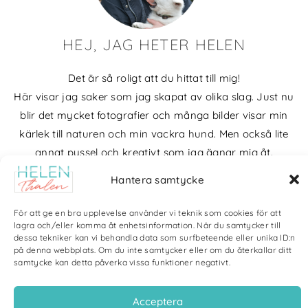
HEJ, JAG HETER HELEN
Det är så roligt att du hittat till mig!
Här visar jag saker som jag skapat av olika slag. Just nu
blir det mycket fotografier och många bilder visar min
kärlek till naturen och min vackra hund. Men också lite
annat pyssel och kreativt som jag ägnar mig åt.
Hantera samtycke
Bloggarkiv
För att ge en bra upplevelse använder vi teknik som cookies för att
lagra och/eller komma åt enhetsinformation. När du samtycker till
dessa tekniker kan vi behandla data som surfbeteende eller unika ID:n
på denna webbplats. Om du inte samtycker eller om du återkallar ditt
samtycke kan detta påverka vissa funktioner negativt.
Copyright Helen Thalen 2026 – All rights reserved. |
Integritetspolicy
|
Cookiepolicy
| Produktion och sponsor: CoreIT, Örnsköldsvik
Acceptera