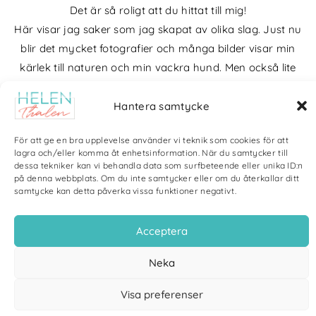
Det är så roligt att du hittat till mig!
Här visar jag saker som jag skapat av olika slag. Just nu
blir det mycket fotografier och många bilder visar min
kärlek till naturen och min vackra hund. Men också lite
annat pyssel och kreativt som jag ägnar mig åt.
Hantera samtycke
Bloggarkiv
För att ge en bra upplevelse använder vi teknik som cookies för att
lagra och/eller komma åt enhetsinformation. När du samtycker till
dessa tekniker kan vi behandla data som surfbeteende eller unika ID:n
på denna webbplats. Om du inte samtycker eller om du återkallar ditt
samtycke kan detta påverka vissa funktioner negativt.
Copyright Helen Thalen 2026 – All rights reserved. |
Integritetspolicy
|
Cookiepolicy
| Produktion och sponsor: CoreIT, Örnsköldsvik
Acceptera
Neka
Visa preferenser