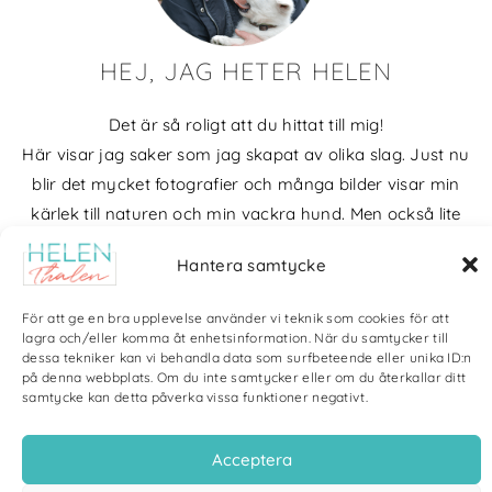
HEJ, JAG HETER HELEN
Det är så roligt att du hittat till mig!
Här visar jag saker som jag skapat av olika slag. Just nu
blir det mycket fotografier och många bilder visar min
kärlek till naturen och min vackra hund. Men också lite
annat pyssel och kreativt som jag ägnar mig åt.
Hantera samtycke
Bloggarkiv
För att ge en bra upplevelse använder vi teknik som cookies för att
lagra och/eller komma åt enhetsinformation. När du samtycker till
dessa tekniker kan vi behandla data som surfbeteende eller unika ID:n
på denna webbplats. Om du inte samtycker eller om du återkallar ditt
samtycke kan detta påverka vissa funktioner negativt.
Copyright Helen Thalen 2026 – All rights reserved. |
Integritetspolicy
|
Cookiepolicy
| Produktion och sponsor: CoreIT, Örnsköldsvik
Acceptera