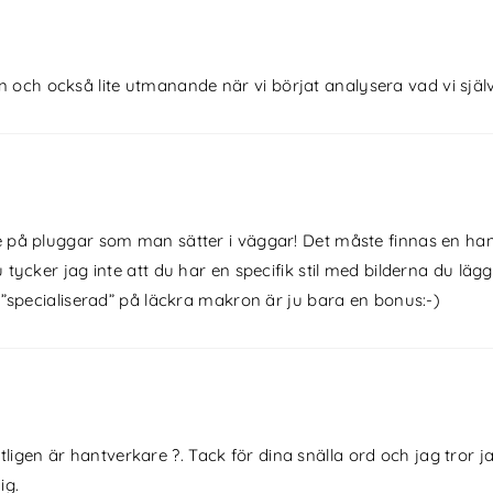
 och också lite utmanande när vi börjat analysera vad vi själva
på pluggar som man sätter i väggar! Det måste finnas en hantve
tycker jag inte att du har en specifik stil med bilderna du läg
 ”specialiserad” på läckra makron är ju bara en bonus:-)
igen är hantverkare ?. Tack för dina snälla ord och jag tror ja
ig.