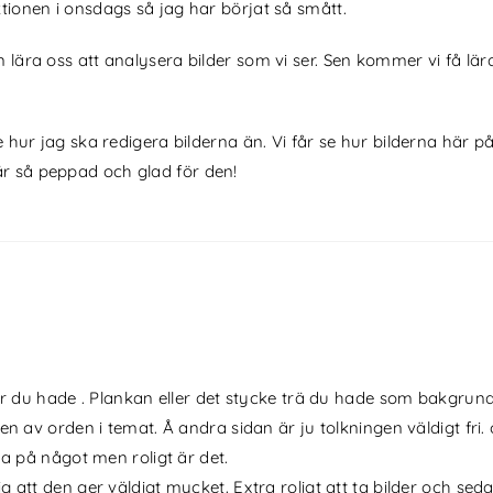
ktionen i onsdags så jag har börjat så smått.
 lära oss att analysera bilder som vi ser. Sen kommer vi få lära 
inte hur jag ska redigera bilderna än. Vi får se hur bilderna h
är så peppad och glad för den!
gar du hade . Plankan eller det stycke trä du hade som bakgrund
n av orden i temat. Å andra sidan är ju tolkningen väldigt fri. 
ma på något men roligt är det.
att den ger väldigt mycket. Extra roligt att ta bilder och sedan