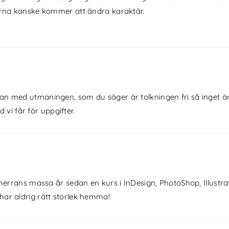
derna kanske kommer att ändra karaktär.
kan med utmaningen, som du säger är tolkningen fri så inget är vä
vi får för uppgifter.
r herrans massa år sedan en kurs i InDesign, PhotoShop, Illustr
har aldrig rätt storlek hemma!