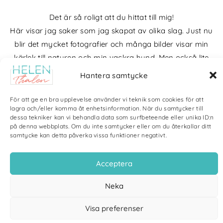
Det är så roligt att du hittat till mig!
Här visar jag saker som jag skapat av olika slag. Just nu
blir det mycket fotografier och många bilder visar min
kärlek till naturen och min vackra hund. Men också lite
annat pyssel och kreativt som jag ägnar mig åt.
Hantera samtycke
Bloggarkiv
För att ge en bra upplevelse använder vi teknik som cookies för att
lagra och/eller komma åt enhetsinformation. När du samtycker till
dessa tekniker kan vi behandla data som surfbeteende eller unika ID:n
på denna webbplats. Om du inte samtycker eller om du återkallar ditt
samtycke kan detta påverka vissa funktioner negativt.
Copyright Helen Thalen 2026 – All rights reserved. |
Integritetspolicy
|
Acceptera
Cookiepolicy
| Produktion och sponsor: CoreIT, Örnsköldsvik
Neka
Visa preferenser