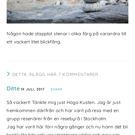
Någon hade stapplat stenar i olika färg på varandra till
ett vackert litet blickfång.
DETTA INLÄGG HAR 7 KOMMENTARER
Ditte
19 JULI, 2017
SVARA
Så vackert! Tänkte mig just Höga Kusten. Jag är just
hemkommen därifrån och har varit på resa med en
grupp resenärer från en resebyrå i Stockholm.
Jag har varit här förr några gånger och nu hann det bli
besök lite här och var i trakterna söder och norr om