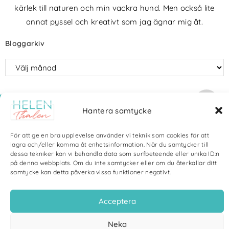
kärlek till naturen och min vackra hund. Men också lite
annat pyssel och kreativt som jag ägnar mig åt.
Bloggarkiv
Copyright Helen Thalen 2026 – All rights reserved. |
Integritetspolicy
|
Hantera samtycke
Cookiepolicy
| Produktion och sponsor: CoreIT, Örnsköldsvik
För att ge en bra upplevelse använder vi teknik som cookies för att
lagra och/eller komma åt enhetsinformation. När du samtycker till
dessa tekniker kan vi behandla data som surfbeteende eller unika ID:n
på denna webbplats. Om du inte samtycker eller om du återkallar ditt
samtycke kan detta påverka vissa funktioner negativt.
Acceptera
Neka