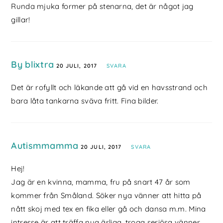
Runda mjuka former på stenarna, det är något jag
gillar!
By blixtra
20 JULI, 2017
SVARA
Det är rofyllt och läkande att gå vid en havsstrand och
bara låta tankarna sväva fritt. Fina bilder.
Autismmamma
20 JULI, 2017
SVARA
Hej!
Jag är en kvinna, mamma, fru på snart 47 år som
kommer från Småland. Söker nya vänner att hitta på
nått skoj med tex en fika eller gå och dansa m.m. Mina
intresse är att träffa nya ärliga, troga seriösa vänner,