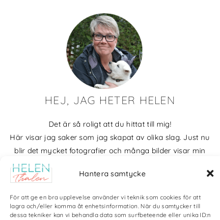
HEJ, JAG HETER HELEN
Det är så roligt att du hittat till mig!
Här visar jag saker som jag skapat av olika slag. Just nu
blir det mycket fotografier och många bilder visar min
kärlek till naturen och min vackra hund. Men också lite
Hantera samtycke
annat pyssel och kreativt som jag ägnar mig åt.
Bloggarkiv
För att ge en bra upplevelse använder vi teknik som cookies för att
lagra och/eller komma åt enhetsinformation. När du samtycker till
dessa tekniker kan vi behandla data som surfbeteende eller unika ID:n