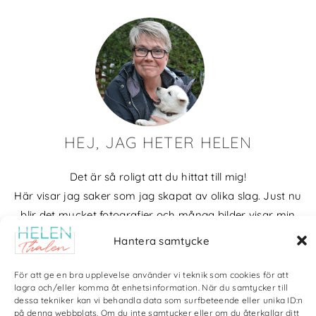
HEJ, JAG HETER HELEN
Det är så roligt att du hittat till mig!
Här visar jag saker som jag skapat av olika slag. Just nu
blir det mycket fotografier och många bilder visar min
kärlek till naturen och min vackra hund. Men också lite
Hantera samtycke
annat pyssel och kreativt som jag ägnar mig åt.
För att ge en bra upplevelse använder vi teknik som cookies för att
Bloggarkiv
lagra och/eller komma åt enhetsinformation. När du samtycker till
dessa tekniker kan vi behandla data som surfbeteende eller unika ID:n
på denna webbplats. Om du inte samtycker eller om du återkallar ditt