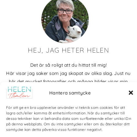
HEJ, JAG HETER HELEN
Det är så roligt att du hittat till mig!
Här visar jag saker som jag skapat av olika slag. Just nu
blir det mycket fotografier och många bilder visar min
kärlek till naturen och min vackra hund. Men också lite
Hantera samtycke
annat pyssel och kreativt som jag ägnar mig åt.
För att ge en bra upplevelse använder vi teknik som cookies för att
Bloggarkiv
lagra och/eller komma åt enhetsinformation. När du samtycker till
dessa tekniker kan vi behandla data som surfbeteende eller unika ID:n
på denna webbplats. Om du inte samtycker eller om du återkallar ditt
samtycke kan detta påverka vissa funktioner negativt.