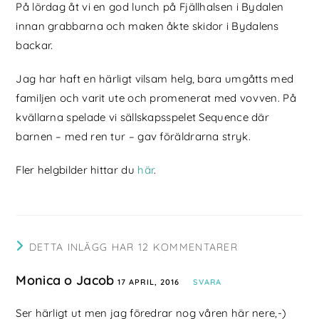
På lördag åt vi en god lunch på Fjällhalsen i Bydalen
innan grabbarna och maken åkte skidor i Bydalens
backar.
Jag har haft en härligt vilsam helg, bara umgåtts med
familjen och varit ute och promenerat med vovven. På
kvällarna spelade vi sällskapsspelet Sequence där
barnen – med ren tur – gav föräldrarna stryk.
Fler helgbilder hittar du
här
.
DETTA INLÄGG HAR 12 KOMMENTARER
Monica o Jacob
17 APRIL, 2016
SVARA
Ser härligt ut men jag föredrar nog våren här nere,-)