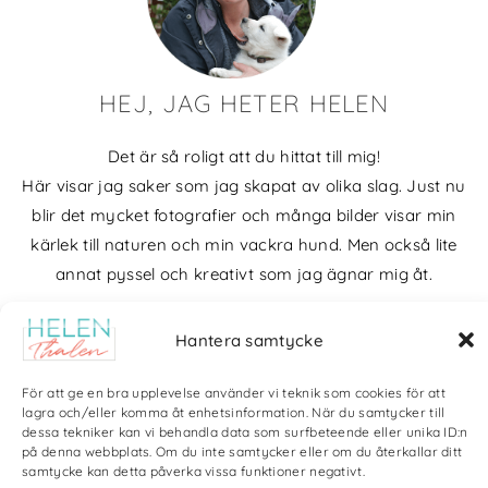
HEJ, JAG HETER HELEN
Det är så roligt att du hittat till mig!
Här visar jag saker som jag skapat av olika slag. Just nu
blir det mycket fotografier och många bilder visar min
kärlek till naturen och min vackra hund. Men också lite
annat pyssel och kreativt som jag ägnar mig åt.
Bloggarkiv
Hantera samtycke
För att ge en bra upplevelse använder vi teknik som cookies för att
lagra och/eller komma åt enhetsinformation. När du samtycker till
dessa tekniker kan vi behandla data som surfbeteende eller unika ID:n
på denna webbplats. Om du inte samtycker eller om du återkallar ditt
Copyright Helen Thalen 2026 – All rights reserved. |
Integritetspolicy
|
samtycke kan detta påverka vissa funktioner negativt.
Cookiepolicy
| Produktion och sponsor: CoreIT, Örnsköldsvik