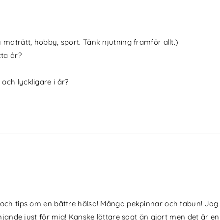
y maträtt, hobby, sport. Tänk njutning framför allt.)
tta år?
och lyckligare i år?
 tips om en bättre hälsa! Många pekpinnar och tabun! Jag tr
nde just för mig! Kanske lättare sagt än gjort men det är en 