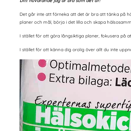
Ditt nuvarande jag är bra som det är!
Det går inte att förneka att det är bra att tänka på h
planer och mål, börja i det lilla och skapa hälsosam
I stället för att göra långsiktiga planer, fokusera på a
I stället för att känna dig orolig över allt du inte upp