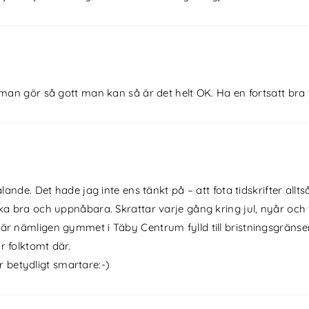
n gör så gott man kan så är det helt OK. Ha en fortsatt bra 
ålande. Det hade jag inte ens tänkt på – att fota tidskrifter alltså
ika bra och uppnåbara. Skrattar varje gång kring jul, nyår och
å är nämligen gymmet i Täby Centrum fylld till bristningsgrän
r folktomt där.
 betydligt smartare:-)