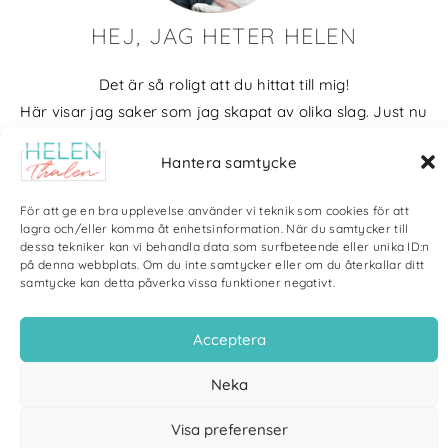
HEJ, JAG HETER HELEN
Det är så roligt att du hittat till mig!
Här visar jag saker som jag skapat av olika slag. Just nu
blir det mycket fotografier och många bilder visar min
Hantera samtycke
kärlek till naturen och min vackra hund. Men också lite
annat pyssel och kreativt som jag ägnar mig åt.
För att ge en bra upplevelse använder vi teknik som cookies för att
lagra och/eller komma åt enhetsinformation. När du samtycker till
Bloggarkiv
dessa tekniker kan vi behandla data som surfbeteende eller unika ID:n
på denna webbplats. Om du inte samtycker eller om du återkallar ditt
samtycke kan detta påverka vissa funktioner negativt.
Acceptera
Copyright Helen Thalen 2026 – All rights reserved. |
Integritetspolicy
|
Neka
Cookiepolicy
| Produktion och sponsor: CoreIT, Örnsköldsvik
Visa preferenser