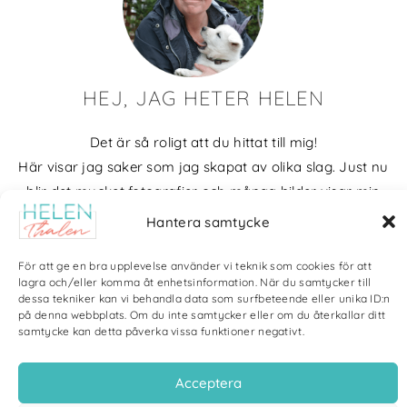
HEJ, JAG HETER HELEN
Det är så roligt att du hittat till mig!
Här visar jag saker som jag skapat av olika slag. Just nu
blir det mycket fotografier och många bilder visar min
kärlek till naturen och min vackra hund. Men också lite
Hantera samtycke
annat pyssel och kreativt som jag ägnar mig åt.
För att ge en bra upplevelse använder vi teknik som cookies för att
Bloggarkiv
lagra och/eller komma åt enhetsinformation. När du samtycker till
dessa tekniker kan vi behandla data som surfbeteende eller unika ID:n
på denna webbplats. Om du inte samtycker eller om du återkallar ditt
samtycke kan detta påverka vissa funktioner negativt.
Acceptera
Copyright Helen Thalen 2026 – All rights reserved. |
Integritetspolicy
|