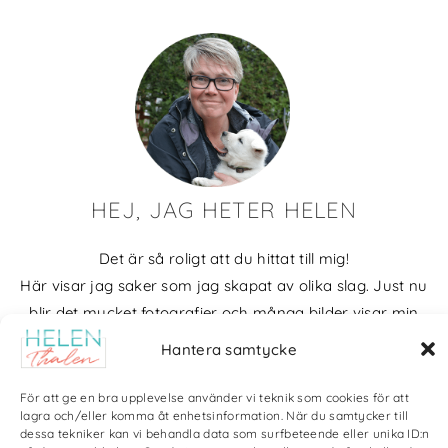
HEJ, JAG HETER HELEN
Det är så roligt att du hittat till mig!
Här visar jag saker som jag skapat av olika slag. Just nu
blir det mycket fotografier och många bilder visar min
kärlek till naturen och min vackra hund. Men också lite
Hantera samtycke
annat pyssel och kreativt som jag ägnar mig åt.
För att ge en bra upplevelse använder vi teknik som cookies för att
Bloggarkiv
lagra och/eller komma åt enhetsinformation. När du samtycker till
dessa tekniker kan vi behandla data som surfbeteende eller unika ID:n