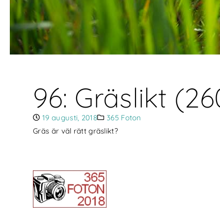
96: Gräslikt (2
19 augusti, 2018
365 Foton
Gräs är väl rätt gräslikt?