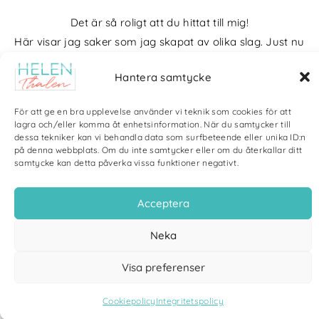
Det är så roligt att du hittat till mig!
Här visar jag saker som jag skapat av olika slag. Just nu
blir det mycket fotografier och många bilder visar min
Hantera samtycke
kärlek till naturen och min vackra hund. Men också lite
annat pyssel och kreativt som jag ägnar mig åt.
För att ge en bra upplevelse använder vi teknik som cookies för att
lagra och/eller komma åt enhetsinformation. När du samtycker till
Bloggarkiv
dessa tekniker kan vi behandla data som surfbeteende eller unika ID:n
på denna webbplats. Om du inte samtycker eller om du återkallar ditt
samtycke kan detta påverka vissa funktioner negativt.
Acceptera
Copyright Helen Thalen 2026 – All rights reserved. |
Integritetspolicy
|
Neka
Cookiepolicy
| Produktion och sponsor: CoreIT, Örnsköldsvik
Visa preferenser
Cookiepolicy
Integritetspolicy