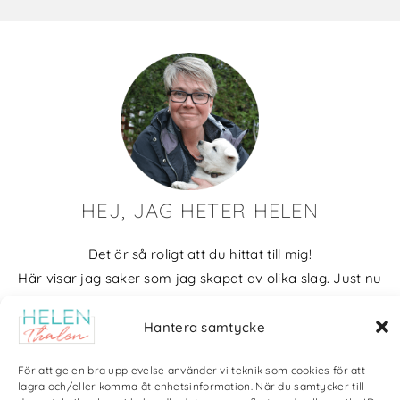
HEJ, JAG HETER HELEN
Det är så roligt att du hittat till mig!
Här visar jag saker som jag skapat av olika slag. Just nu
blir det mycket fotografier och många bilder visar min
kärlek till naturen och min vackra hund. Men också lite
Hantera samtycke
annat pyssel och kreativt som jag ägnar mig åt.
För att ge en bra upplevelse använder vi teknik som cookies för att
lagra och/eller komma åt enhetsinformation. När du samtycker till
Bloggarkiv