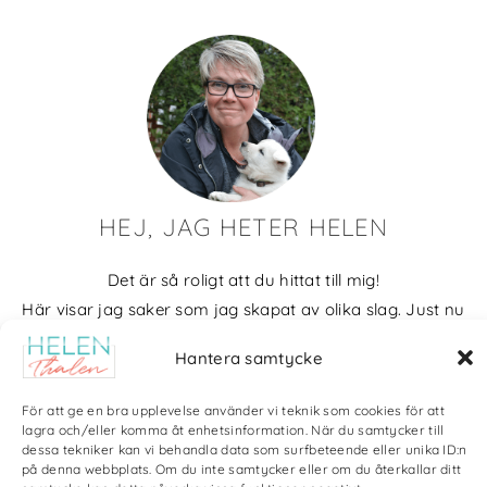
HEJ, JAG HETER HELEN
Det är så roligt att du hittat till mig!
Här visar jag saker som jag skapat av olika slag. Just nu
blir det mycket fotografier och många bilder visar min
Hantera samtycke
kärlek till naturen och min vackra hund. Men också lite
annat pyssel och kreativt som jag ägnar mig åt.
För att ge en bra upplevelse använder vi teknik som cookies för att
lagra och/eller komma åt enhetsinformation. När du samtycker till
Bloggarkiv
dessa tekniker kan vi behandla data som surfbeteende eller unika ID:n
på denna webbplats. Om du inte samtycker eller om du återkallar ditt