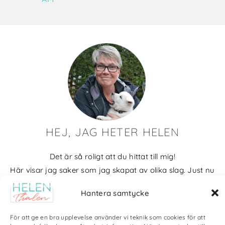
HEJ, JAG HETER HELEN
Det är så roligt att du hittat till mig!
Här visar jag saker som jag skapat av olika slag. Just nu
blir det mycket fotografier och många bilder visar min
Hantera samtycke
kärlek till naturen och min vackra hund. Men också lite
annat pyssel och kreativt som jag ägnar mig åt.
För att ge en bra upplevelse använder vi teknik som cookies för att