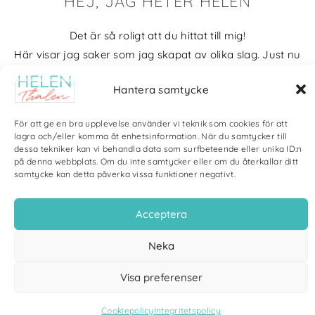
HEJ, JAG HETER HELEN
Det är så roligt att du hittat till mig!
Här visar jag saker som jag skapat av olika slag. Just nu
blir det mycket fotografier och många bilder visar min
Hantera samtycke
kärlek till naturen och min vackra hund. Men också lite
annat pyssel och kreativt som jag ägnar mig åt.
För att ge en bra upplevelse använder vi teknik som cookies för att
lagra och/eller komma åt enhetsinformation. När du samtycker till
Bloggarkiv
dessa tekniker kan vi behandla data som surfbeteende eller unika ID:n
på denna webbplats. Om du inte samtycker eller om du återkallar ditt
samtycke kan detta påverka vissa funktioner negativt.
Acceptera
Copyright Helen Thalen 2026 – All rights reserved. |
Integritetspolicy
|
Neka
Cookiepolicy
| Produktion och sponsor: CoreIT, Örnsköldsvik
Visa preferenser
Cookiepolicy
Integritetspolicy