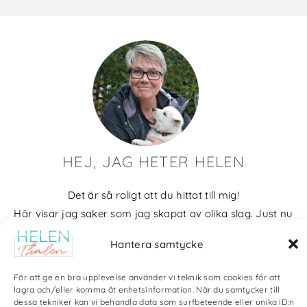
HEJ, JAG HETER HELEN
Det är så roligt att du hittat till mig!
Här visar jag saker som jag skapat av olika slag. Just nu
blir det mycket fotografier och många bilder visar min
Hantera samtycke
kärlek till naturen och min vackra hund. Men också lite
annat pyssel och kreativt som jag ägnar mig åt.
För att ge en bra upplevelse använder vi teknik som cookies för att
lagra och/eller komma åt enhetsinformation. När du samtycker till
Bloggarkiv
dessa tekniker kan vi behandla data som surfbeteende eller unika ID:n