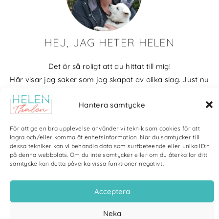
HEJ, JAG HETER HELEN
Det är så roligt att du hittat till mig!
Här visar jag saker som jag skapat av olika slag. Just nu
blir det mycket fotografier och många bilder visar min
Hantera samtycke
kärlek till naturen och min vackra hund. Men också lite
annat pyssel och kreativt som jag ägnar mig åt.
För att ge en bra upplevelse använder vi teknik som cookies för att
lagra och/eller komma åt enhetsinformation. När du samtycker till
Bloggarkiv
dessa tekniker kan vi behandla data som surfbeteende eller unika ID:n
på denna webbplats. Om du inte samtycker eller om du återkallar ditt
samtycke kan detta påverka vissa funktioner negativt.
Acceptera
Copyright Helen Thalen 2026 – All rights reserved. |
Integritetspolicy
|
Neka
Cookiepolicy
| Produktion och sponsor: CoreIT, Örnsköldsvik