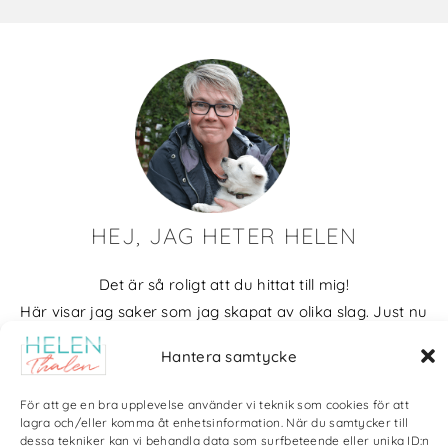
HEJ, JAG HETER HELEN
Det är så roligt att du hittat till mig!
Här visar jag saker som jag skapat av olika slag. Just nu
blir det mycket fotografier och många bilder visar min
Hantera samtycke
kärlek till naturen och min vackra hund. Men också lite
annat pyssel och kreativt som jag ägnar mig åt.
För att ge en bra upplevelse använder vi teknik som cookies för att
lagra och/eller komma åt enhetsinformation. När du samtycker till
Bloggarkiv
dessa tekniker kan vi behandla data som surfbeteende eller unika ID:n