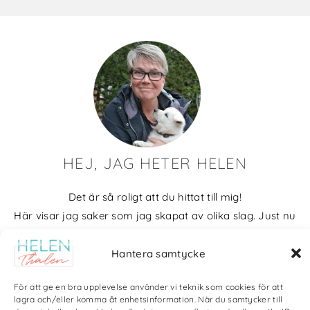
HEJ, JAG HETER HELEN
Det är så roligt att du hittat till mig!
Här visar jag saker som jag skapat av olika slag. Just nu
blir det mycket fotografier och många bilder visar min
kärlek till naturen och min vackra hund. Men också lite
Hantera samtycke
annat pyssel och kreativt som jag ägnar mig åt.
För att ge en bra upplevelse använder vi teknik som cookies för att
lagra och/eller komma åt enhetsinformation. När du samtycker till
Bloggarkiv