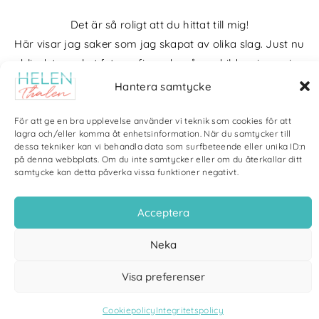
Det är så roligt att du hittat till mig!
Här visar jag saker som jag skapat av olika slag. Just nu
blir det mycket fotografier och många bilder visar min
kärlek till naturen och min vackra hund. Men också lite
Hantera samtycke
annat pyssel och kreativt som jag ägnar mig åt.
För att ge en bra upplevelse använder vi teknik som cookies för att
Bloggarkiv
lagra och/eller komma åt enhetsinformation. När du samtycker till
dessa tekniker kan vi behandla data som surfbeteende eller unika ID:n
på denna webbplats. Om du inte samtycker eller om du återkallar ditt
samtycke kan detta påverka vissa funktioner negativt.
Acceptera
Copyright Helen Thalen 2026 – All rights reserved. |
Integritetspolicy
|
Cookiepolicy
| Produktion och sponsor: CoreIT, Örnsköldsvik
Neka
Visa preferenser
Cookiepolicy
Integritetspolicy