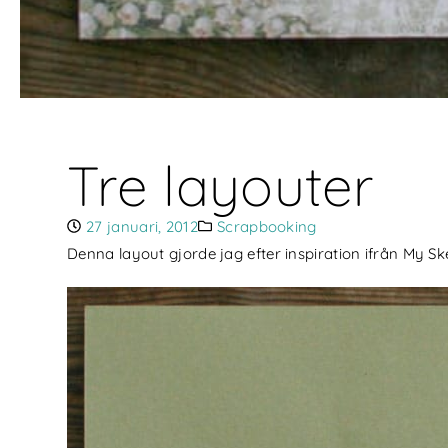
Tre layouter
27 januari, 2012
Scrapbooking
Denna layout gjorde jag efter inspiration ifrån My Ske