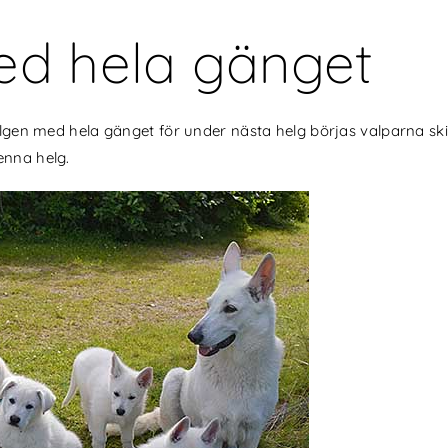
ed hela gänget
 helgen med hela gänget för under nästa helg börjas valparna s
enna helg.