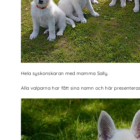
Hela syskonskaran med mamma Sally.
Alla valparna har fått sina namn och här presentera