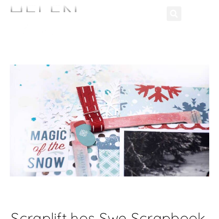
Scraplift hos Swe Scrapbook