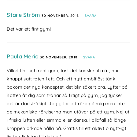
Stare Ström
30 NOVEMBER, 2018
SVARA
Det var ett fint gym!
Paula Merio
30 NOVEMBER, 2018
SVARA
Vilket fint och rent gym, fast det kanske alla är, har
knappt satt foten i ett. Och ett nytt ambitiöst tänk
bakom det nya konceptet, det blir säkert bra. Lyfter på
hatten åt dig som tränar så flitigt på gym, jag tycker
det är dödstråkigt. Jag gillar att röra på mig men inte
de mekaniska rörelserna man utövar på ett gym. Nej ut
i friska luften eller simma eller dansa. I allafall så länge
kroppen orkade hålla på. Grattis till ett aktivt o nytt-igt
liv (nu fick jag till det va!)