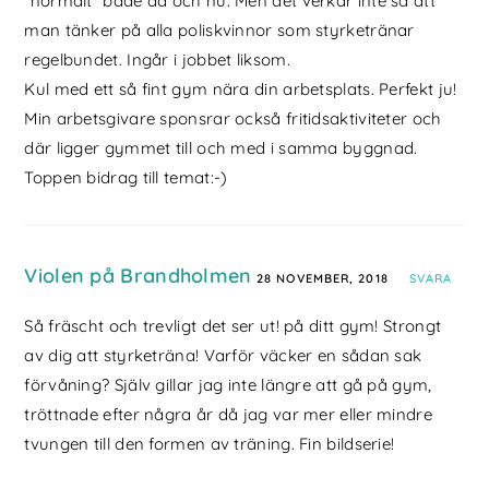
”normalt” både då och nu. Men det verkar inte så att
man tänker på alla poliskvinnor som styrketränar
regelbundet. Ingår i jobbet liksom.
Kul med ett så fint gym nära din arbetsplats. Perfekt ju!
Min arbetsgivare sponsrar också fritidsaktiviteter och
där ligger gymmet till och med i samma byggnad.
Toppen bidrag till temat:-)
Violen på Brandholmen
28 NOVEMBER, 2018
SVARA
Så fräscht och trevligt det ser ut! på ditt gym! Strongt
av dig att styrketräna! Varför väcker en sådan sak
förvåning? Själv gillar jag inte längre att gå på gym,
tröttnade efter några år då jag var mer eller mindre
tvungen till den formen av träning. Fin bildserie!