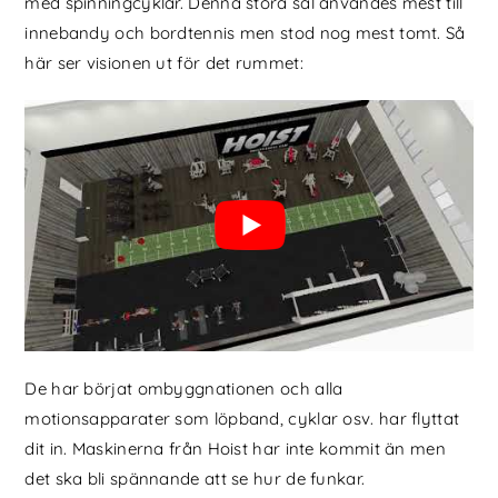
med spinningcyklar. Denna stora sal användes mest till
innebandy och bordtennis men stod nog mest tomt. Så
här ser visionen ut för det rummet:
De har börjat ombyggnationen och alla
motionsapparater som löpband, cyklar osv. har flyttat
dit in. Maskinerna från Hoist har inte kommit än men
det ska bli spännande att se hur de funkar.