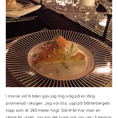
I morse vid 9-tiden gav jag mig iväg på en lång
promenad i skogen. Jag var bl.a. upp på Slåtterbergets
topp som är 280 meter högt. Därifrån har man en
riktigt fin utsikt. Jag tog det lugnt och var ute i 3 timmar