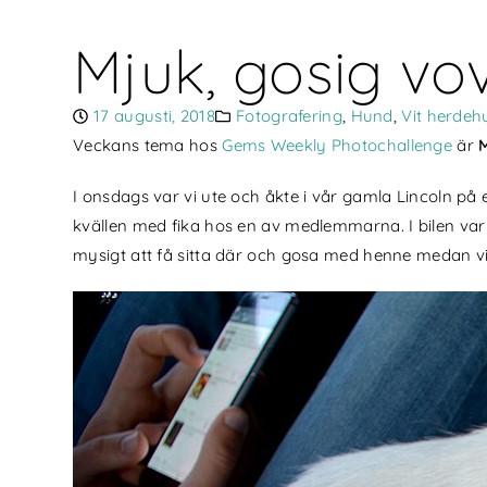
Mjuk, gosig vo
17 augusti, 2018
Fotografering
,
Hund
,
Vit herdeh
Veckans tema hos
Gems Weekly Photochallenge
är
I onsdags var vi ute och åkte i vår gamla Lincoln på
kvällen med fika hos en av medlemmarna. I bilen var 
mysigt att få sitta där och gosa med henne medan vi g