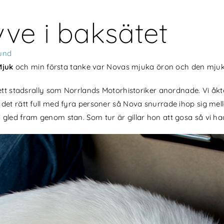
vve i baksätet
und
Mjuk
och min första tanke var Novas mjuka öron och den mjuk
 ett stadsrally som Norrlands Motorhistoriker anordnade. Vi åk
det rätt full med fyra personer så Nova snurrade ihop sig mel
led fram genom stan. Som tur är gillar hon att gosa så vi hade