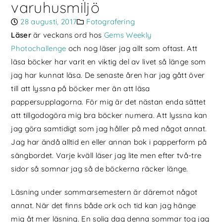
varuhusmiljö
28 augusti, 2017
Fotografering
Läser
är veckans ord hos
Gems Weekly
Photochallenge
och nog läser jag allt som oftast. Att
läsa böcker har varit en viktig del av livet så länge som
jag har kunnat läsa. De senaste åren har jag gått över
till att lyssna på böcker mer än att läsa
pappersupplagorna. För mig är det nästan enda sättet
att tillgodogöra mig bra böcker numera. Att lyssna kan
jag göra samtidigt som jag håller på med något annat.
Jag har ändå alltid en eller annan bok i papperform på
sängbordet. Varje kväll läser jag lite men efter två-tre
sidor så somnar jag så de böckerna räcker länge.
Läsning under sommarsemestern är däremot något
annat. När det finns både ork och tid kan jag hänge
mig åt mer läsning. En solig dag denna sommar tog jag