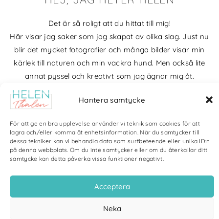
Det är så roligt att du hittat till mig!
Här visar jag saker som jag skapat av olika slag. Just nu
blir det mycket fotografier och många bilder visar min
kärlek till naturen och min vackra hund. Men också lite
annat pyssel och kreativt som jag ägnar mig åt.
Bloggarkiv
Hantera samtycke
För att ge en bra upplevelse använder vi teknik som cookies för att
lagra och/eller komma åt enhetsinformation. När du samtycker till
dessa tekniker kan vi behandla data som surfbeteende eller unika ID:n
på denna webbplats. Om du inte samtycker eller om du återkallar ditt
samtycke kan detta påverka vissa funktioner negativt.
Copyright Helen Thalen 2026 – All rights reserved. |
Integritetspolicy
|
Cookiepolicy
| Produktion och sponsor: CoreIT, Örnsköldsvik
Acceptera
Neka