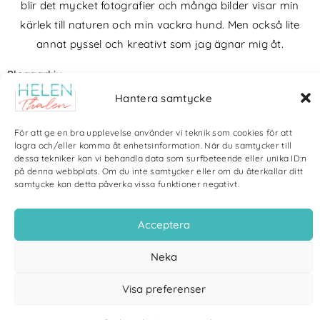
blir det mycket fotografier och många bilder visar min
kärlek till naturen och min vackra hund. Men också lite
annat pyssel och kreativt som jag ägnar mig åt.
Bloggarkiv
Hantera samtycke
För att ge en bra upplevelse använder vi teknik som cookies för att
lagra och/eller komma åt enhetsinformation. När du samtycker till
dessa tekniker kan vi behandla data som surfbeteende eller unika ID:n
Copyright Helen Thalen 2026 – All rights reserved. |
Integritetspolicy
|
på denna webbplats. Om du inte samtycker eller om du återkallar ditt
Cookiepolicy
| Produktion och sponsor: CoreIT, Örnsköldsvik
samtycke kan detta påverka vissa funktioner negativt.
Acceptera
Neka
Visa preferenser