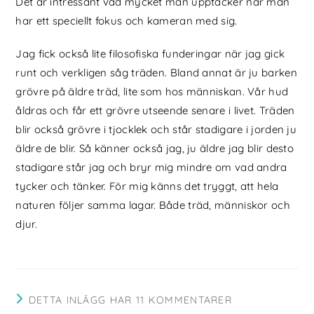
Det är intressant vad mycket man upptäcker när man
har ett speciellt fokus och kameran med sig.
Jag fick också lite filosofiska funderingar när jag gick
runt och verkligen såg träden. Bland annat är ju barken
grövre på äldre träd, lite som hos människan. Vår hud
åldras och får ett grövre utseende senare i livet. Träden
blir också grövre i tjocklek och står stadigare i jorden ju
äldre de blir. Så känner också jag, ju äldre jag blir desto
stadigare står jag och bryr mig mindre om vad andra
tycker och tänker. För mig känns det tryggt, att hela
naturen följer samma lagar. Både träd, människor och
djur.
DETTA INLÄGG HAR 11 KOMMENTARER