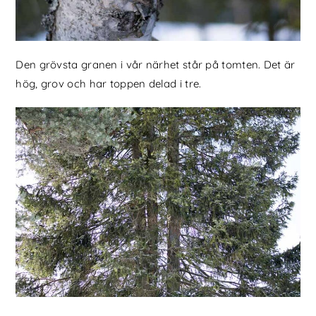
Den grövsta granen i vår närhet står på tomten. Det är
hög, grov och har toppen delad i tre.