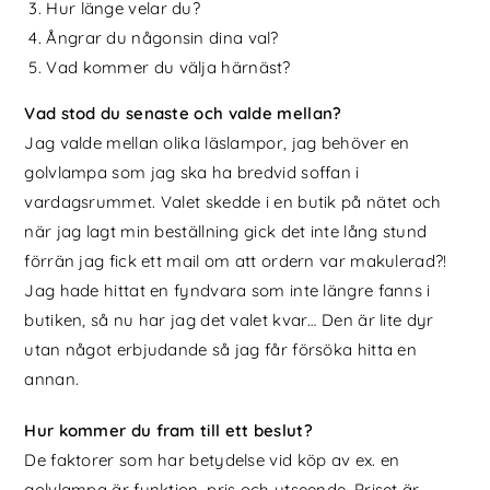
Hur länge velar du?
Ångrar du någonsin dina val?
Vad kommer du välja härnäst?
Vad stod du senaste och valde mellan?
Jag valde mellan olika läslampor, jag behöver en
golvlampa som jag ska ha bredvid soffan i
vardagsrummet. Valet skedde i en butik på nätet och
när jag lagt min beställning gick det inte lång stund
förrän jag fick ett mail om att ordern var makulerad?!
Jag hade hittat en fyndvara som inte längre fanns i
butiken, så nu har jag det valet kvar… Den är lite dyr
utan något erbjudande så jag får försöka hitta en
annan.
Hur kommer du fram till ett beslut?
De faktorer som har betydelse vid köp av ex. en
golvlampa är funktion, pris och utseende. Priset är