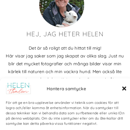
HEJ, JAG HETER HELEN
Det är så roligt att du hittat till mig!
Här visar jag saker som jag skapat av olika slag. Just nu
blir det mycket fotografier och många bilder visar min
kärlek till naturen och min vackra hund. Men också lite
annat pyssel och kreativt som jag ägnar mig åt.
Hantera samtycke
Bloggarkiv
För att ge en bra upplevelse använder vi teknik som cookies för att
lagra och/eller komma åt enhetsinformation. När du samtycker till
dessa tekniker kan vi behandla data som surfbeteende eller unika ID:n
på denna webbplats. Om du inte samtycker eller om du återkallar ditt
samtycke kan detta påverka vissa funktioner negativt.
Copyright Helen Thalen 2026 – All rights reserved. |
Integritetspolicy
|