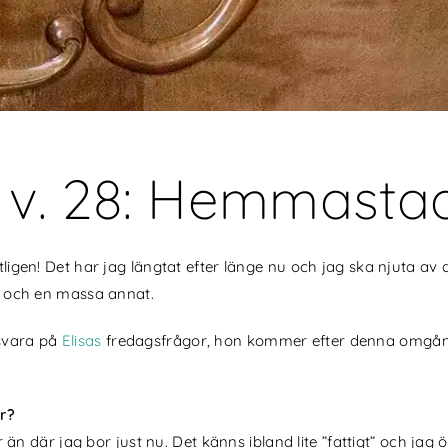
 v. 28: Hemmasta
Äntligen! Det har jag längtat efter länge nu och jag ska njuta 
ng och en massa annat.
 svara på
Elisas
fredagsfrågor, hon kommer efter denna omgång
or?
där jag bor just nu. Det känns ibland lite ”fattigt” och jag ön