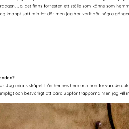
en. Jo, det finns förresten ett ställe som känns som hemma 
g knappt satt min fot där men jag har varit där några gånge
oenden?
 Jag minns skåpet från hennes hem och hon förvarade dukar, 
ympligt och besvärligt att bära uppför trapporna men jag vill 