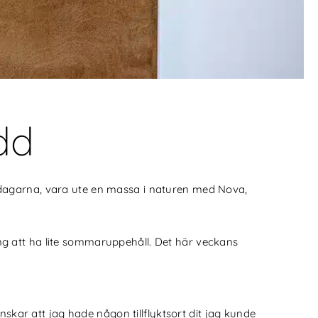
dd
av dagarna, vara ute en massa i naturen med Nova,
 att ha lite sommaruppehåll. Det här veckans
skar att jag hade någon tillflyktsort dit jag kunde