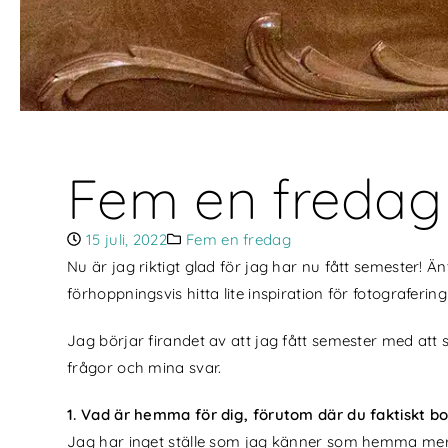
Fem en fredag
15 juli, 2022
Fem en fredag
Nu är jag riktigt glad för jag har nu fått semester! 
förhoppningsvis hitta lite inspiration för fotograferi
Jag börjar firandet av att jag fått semester med att
frågor och mina svar.
1. Vad är hemma för dig, förutom där du faktiskt b
Jag har inget ställe som jag känner som hemma mer än 