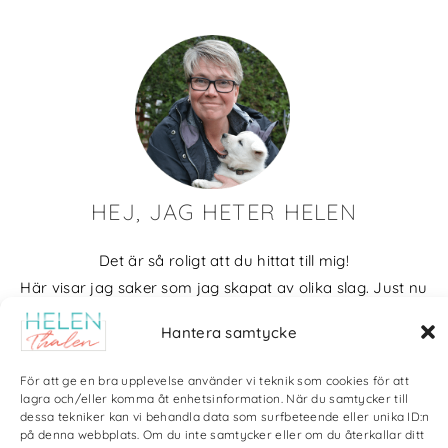
HEJ, JAG HETER HELEN
Det är så roligt att du hittat till mig!
Här visar jag saker som jag skapat av olika slag. Just nu
blir det mycket fotografier och många bilder visar min
Hantera samtycke
kärlek till naturen och min vackra hund. Men också lite
annat pyssel och kreativt som jag ägnar mig åt.
För att ge en bra upplevelse använder vi teknik som cookies för att
lagra och/eller komma åt enhetsinformation. När du samtycker till
Bloggarkiv
dessa tekniker kan vi behandla data som surfbeteende eller unika ID:n
på denna webbplats. Om du inte samtycker eller om du återkallar ditt