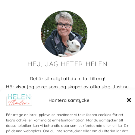
HEJ, JAG HETER HELEN
Det är så roligt att du hittat till mig!
Här visar jag saker som jag skapat av olika slag. Just nu
blir det mycket fotografier och många bilder visar min
Hantera samtycke
kärlek till naturen och min vackra hund. Men också lite
annat pyssel och kreativt som jag ägnar mig åt.
För att ge en bra upplevelse använder vi teknik som cookies för att
lagra och/eller komma åt enhetsinformation. När du samtycker till
Bloggarkiv
dessa tekniker kan vi behandla data som surfbeteende eller unika ID:n
på denna webbplats. Om du inte samtycker eller om du återkallar ditt