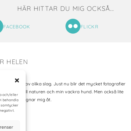
HÄR HITTAR DU MIG OCKSÅ...
FACEBOOK
FLICKR
ER HELEN
tat till mig!
jag skapat av olika slag. Just nu blir det mycket fotografier
min kärlek till naturen och min vackra hund. Men också lite
a och/eller
vt som jag ägnar mig åt.
vi behandla
e samtycker
negativt.
erenser