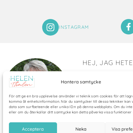
INSTAGRAM
HEJ, JAG HET
Det är så roligt att du hit
Hantera samtycke
Här visar jag saker som 
och många bilder visar 
För att ge en bra upplevelse använder vi teknik som cookies för att lagr
annat pyssel och kreati
komma åt enhetsinformation. När du samtycker till dessa tekniker kan 
data som surfbeteende eller unika ID:n på denna webbplats. Om du int
eller om du återkallar ditt samtycke kan detta påverka vissa funktioner 
Acceptera
Neka
Visa pref