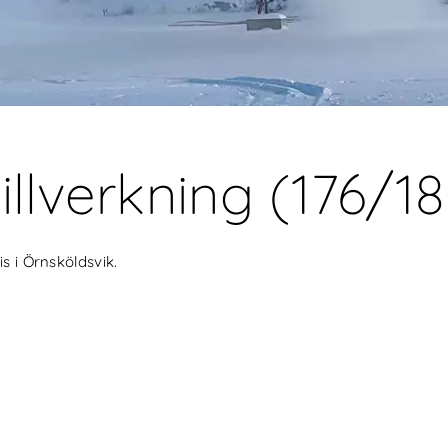
illverkning (176/1
s i Örnsköldsvik.