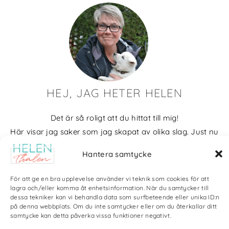
HEJ, JAG HETER HELEN
Det är så roligt att du hittat till mig!
Här visar jag saker som jag skapat av olika slag. Just nu
blir det mycket fotografier och många bilder visar min
Hantera samtycke
kärlek till naturen och min vackra hund. Men också lite
annat pyssel och kreativt som jag ägnar mig åt.
För att ge en bra upplevelse använder vi teknik som cookies för att
lagra och/eller komma åt enhetsinformation. När du samtycker till
Bloggarkiv
dessa tekniker kan vi behandla data som surfbeteende eller unika ID:n
på denna webbplats. Om du inte samtycker eller om du återkallar ditt
samtycke kan detta påverka vissa funktioner negativt.